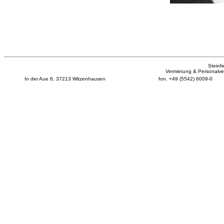
Steinf
Vermietung & Personalverl
In der Aue 6, 37213 Witzenhausen
fon. +49 (5542) 6009-0